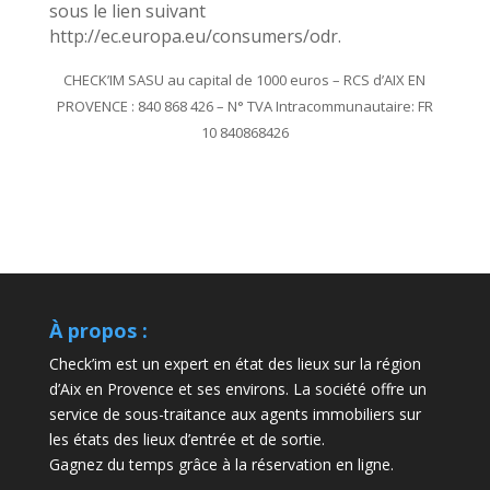
sous le lien suivant
http://ec.europa.eu/consumers/odr.
CHECK’IM SASU au capital de 1000 euros – RCS d’AIX EN
PROVENCE : 840 868 426 – N° TVA Intracommunautaire: FR
10 840868426
À propos :
Check’im est un expert en état des lieux sur la région
d’Aix en Provence et ses environs. La société offre un
service de sous-traitance aux agents immobiliers sur
les états des lieux d’entrée et de sortie.
Gagnez du temps grâce à la réservation en ligne.